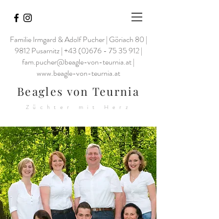
Familie Irmgard & Adolf Pucher | Göriach 80 |
9812 Pusarnitz |
+43 (0)676 - 75 35 912
|
fam.pucher@beagle-von-teurnia.at
|
www.beagle-von-teurnia.at
Beagles von Teurnia
Züchter mit Herz