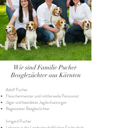
Wir sind Familie Pucher
Beaglezüchter aus Kärnten
Adolf Pucher
Fleischermeister und mittlerweile Pensionist
Jäger und beeidetes Jagdschutzorgan
Begeisteter Beaglezüchter
Irmgard Pucher
Lehrerin in der Landwirtschaftlichen Fachschule